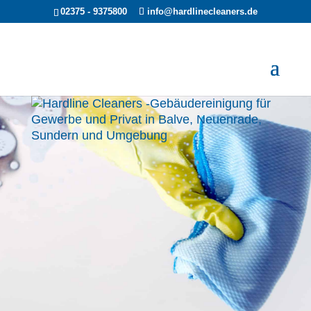
02375 - 9375800
info@hardlinecleaners.de
Professionelle Reinigung
für Gewerbe- und
Privatkunden
Wir bieten Dienstleistungen rund um die
Reinigung und Pflege von privaten und
gewerblichen Objekten im Sauerland an. Wir
arbeiten gründlich, zuverlässig und übernehmen
die Arbeiten, die wir mit Ihnen individuell
vereinbaren.
KONTAKT
LEISTUNGEN